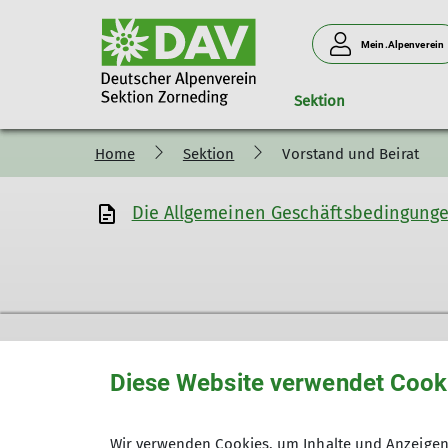
Mein.Alpenverein
Sektion
Home
Sektion
Vorstand und Beirat
Vorstand und Beirat
Touren
MTB Runde
Mitgliedschaft
Familiengruppen
Ressorts
Rennrada
Ausbil
Die Allgemeinen Geschäftsbedingung
Satzung
Sommer-/Wintertouren
Digitaler Ausweis
Familiengruppe Steinböck
Gemütliche Touren
Familiengruppe Alpensal
Familientouren
Familiengruppe Steinadle
Kulturwanderungen
Diese Website verwendet Cook
Sektion
Part
Geschäftsstelle
Eberstro
Wir verwenden Cookies, um Inhalte und Anzeigen 