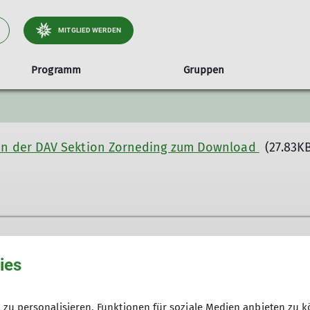
MITGLIED WERDEN
Programm
Gruppen
usfahrten
dung
Tourenleitung
Ausrüstungsverleih
Veranstaltungen
Geschäftsstelle
Fitnesstraining
Sektionsheft Ber
Inf
en der DAV Sektion Zorneding zum Download
(27.83KB
e
Skibasar
Teil
amander
Triathlon
Schw
r
Sommerfest
Stammtisch
Veranstaltungskalender
ies
ner
Aktuelles
m - 100kWh für Mitglieder
Bergwetter
zu personalisieren, Funktionen für soziale Medien anbieten zu k