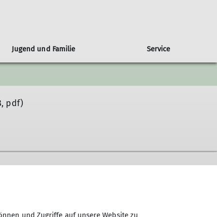
Jugend und Familie
Service
gseiten
os und Anmeldung
Bouldern
Archiv
Familienklettern
Fußstube
Tanzkreis
Wir suchen ...
Berichte
, pdf)
nahmebedingungen
Bergseiten
ierigkeitsbewertung
50 Jahre DAV Zorneding
Alle Touren, Kurse und Veranstaltungen
Sektion Zorneding des
Deutschen Alpenvereins e.V.
Wasserburger Landstraße 29
önnen und Zugriffe auf unsere Website zu
85604 Zorneding