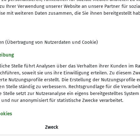
zu Ihrer Verwendung unserer Website an unsere Partner für sozi
se mit weiteren Daten zusammen, die Sie ihnen bereitgestellt ha
chindler@alpenverein-zorneding.de
en (Übertragung von Nutzerdaten und Cookie)
Ämter
eibung
iner*in C MTB Fahrtechnik
Vorstand
Veranstal
liche Stelle führt Analysen über das Verhalten ihrer Kunden im 
rchführen, soweit sie uns ihre Einwilligung erteilen. Zu diesem 
te Nutzungsprofile erstellt. Die Erstellung der Nutzungsprofile e
n Stelle ständig zu verbessern. Rechtsgrundlage für die Verarbeitun
ner
Aktuelles
e Stelle setzt zur Nutzeranalyse ein eigens bereitgestelltes Syste
und nur anonymisiert für statistische Zwecke verarbeitet.
m - 100kWh für Mitglieder
Bergwetter
okies
- 10% für Mitglieder
Tourenberichte
Das neueste Sektionsheft
Zweck