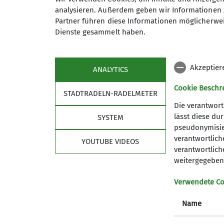
analysieren. Außerdem geben wir Informationen 
Partner führen diese Informationen möglicherwei
Dienste gesammelt haben.
0173 2303423
werner.s
Akzeptier
ANALYTICS
Qualifikationen
Cookie Beschr
STADTRADELN-RADELMETER
Trainer*in C Skibergsteigen
Tra
Die verantwort
lässt diese du
SYSTEM
pseudonymisier
Trainer*in C MTB Guide
verantwortliche
YOUTUBE VIDEOS
Sektion
Part
verantwortlich
weitergegeben 
Geschäftsstelle
Eberstro
Verwendete Co
Web Shop
Bergzeit 
Fußstube
Name
Wir suchen ...
Newsletter