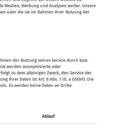
ale Medien, Werbung und Analysen weiter. Unsere
ben oder die sie im Rahmen Ihrer Nutzung der
tungen
Mountainbike
Rahmen der Nutzung seines Service durch bzw.
Zweck werden anonymisierte oder
rfolgt zu dem alleinigen Zweck, den Service der
Sektion Zorneding des
g ihrer Daten ist Art. 6 Abs. 1 lit. a DSGVO. Die
Deutschen Alpenvereins e.V.
m ein. Es werden keine Daten an Dritte
Wasserburger Landstraße 29
85604 Zorneding
Telefon +4915734207499
Ablauf
Kontakt