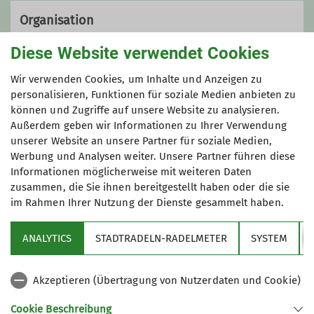
Organisation
Diese Website verwendet Cookies
Thomas Zanker
Wir verwenden Cookies, um Inhalte und Anzeigen zu
personalisieren, Funktionen für soziale Medien anbieten zu
können und Zugriffe auf unsere Website zu analysieren.
Außerdem geben wir Informationen zu Ihrer Verwendung
0043 6588 8501 33
unserer Website an unsere Partner für soziale Medien,
Werbung und Analysen weiter. Unsere Partner führen diese
0043 6648 5637 10
Informationen möglicherweise mit weiteren Daten
zusammen, die Sie ihnen bereitgestellt haben oder die sie
thomas.zanker@alpenverein-
im Rahmen Ihrer Nutzung der Dienste gesammelt haben.
Sektion
zorneding.de
ANALYTICS
STADTRADELN-RADELMETER
SYSTEM
Partner
Qualifikationen
Akzeptieren (Übertragung von Nutzerdaten und Cookie)
Aktuelles
Cookie Beschreibung
Trainer*in B Skihochtour