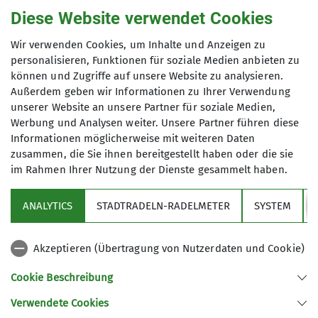
Diese Website verwendet Cookies
Birgit Gemünd
Wir verwenden Cookies, um Inhalte und Anzeigen zu
personalisieren, Funktionen für soziale Medien anbieten zu
können und Zugriffe auf unsere Website zu analysieren.
Außerdem geben wir Informationen zu Ihrer Verwendung
08106 22023
unserer Website an unsere Partner für soziale Medien,
Werbung und Analysen weiter. Unsere Partner führen diese
wintertouren@alpenverein-
Informationen möglicherweise mit weiteren Daten
zorneding.de
zusammen, die Sie ihnen bereitgestellt haben oder die sie
im Rahmen Ihrer Nutzung der Dienste gesammelt haben.
Sektion
ANALYTICS
STADTRADELN-RADELMETER
SYSTEM
Qualifikationen
Partner
Trainer*in C Bergsteigen
Akzeptieren (Übertragung von Nutzerdaten und Cookie)
Aktuelles
Cookie Beschreibung
Trainer*in B Skihochtour
Verwendete Cookies
Sektion Zorneding des Deutschen Alpenvereins e.V.