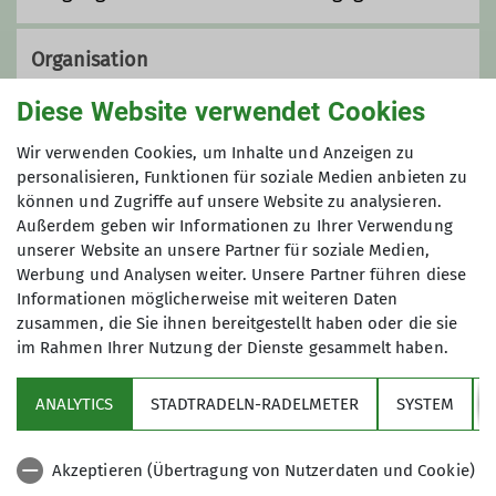
Organisation
Diese Website verwendet Cookies
Adi Kiderle
Wir verwenden Cookies, um Inhalte und Anzeigen zu
personalisieren, Funktionen für soziale Medien anbieten zu
können und Zugriffe auf unsere Website zu analysieren.
Außerdem geben wir Informationen zu Ihrer Verwendung
089 9034212
0171 7079556
unserer Website an unsere Partner für soziale Medien,
Werbung und Analysen weiter. Unsere Partner führen diese
adi@kiderle.com
Informationen möglicherweise mit weiteren Daten
zusammen, die Sie ihnen bereitgestellt haben oder die sie
im Rahmen Ihrer Nutzung der Dienste gesammelt haben.
Sektion
Qualifikationen
ANALYTICS
STADTRADELN-RADELMETER
SYSTEM
Partner
Staatlich geprüfter Skilehrer
Akzeptieren (Übertragung von Nutzerdaten und Cookie)
Aktuelles