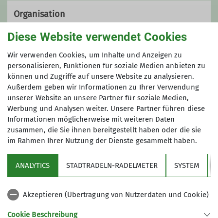
Organisation
Diese Website verwendet Cookies
Birgit Gemünd
Wir verwenden Cookies, um Inhalte und Anzeigen zu
personalisieren, Funktionen für soziale Medien anbieten zu
können und Zugriffe auf unsere Website zu analysieren.
Außerdem geben wir Informationen zu Ihrer Verwendung
08106 22023
unserer Website an unsere Partner für soziale Medien,
Werbung und Analysen weiter. Unsere Partner führen diese
wintertouren@alpenverein-
Informationen möglicherweise mit weiteren Daten
zorneding.de
zusammen, die Sie ihnen bereitgestellt haben oder die sie
im Rahmen Ihrer Nutzung der Dienste gesammelt haben.
Sektion
ANALYTICS
STADTRADELN-RADELMETER
SYSTEM
Qualifikationen
Partner
Trainer*in C Bergsteigen
Akzeptieren (Übertragung von Nutzerdaten und Cookie)
Aktuelles
Cookie Beschreibung
Trainer*in B Skihochtour