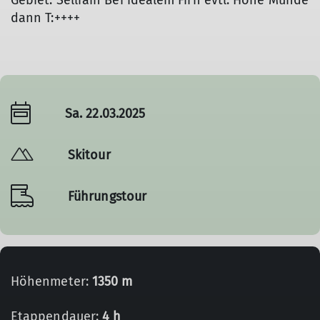
Gebiet: Sellrain Bei idealem Firn evtl. Hohe Munde
dann T:++++
Sa. 22.03.2025
Skitour
Führungstour
Höhenmeter:
1350 m
Etappendauer:
4 h