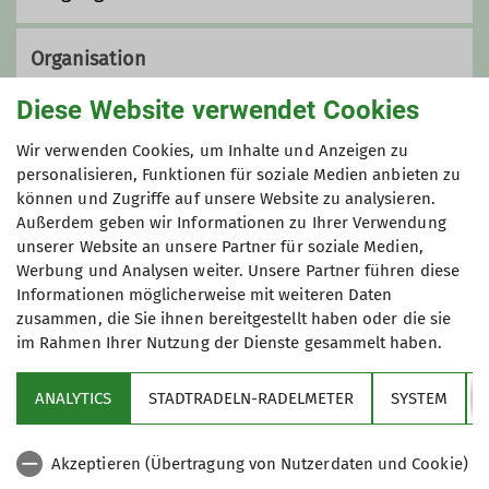
Organisation
Diese Website verwendet Cookies
Christoph Mathä
Wir verwenden Cookies, um Inhalte und Anzeigen zu
personalisieren, Funktionen für soziale Medien anbieten zu
können und Zugriffe auf unsere Website zu analysieren.
Außerdem geben wir Informationen zu Ihrer Verwendung
08106 23159
unserer Website an unsere Partner für soziale Medien,
Werbung und Analysen weiter. Unsere Partner führen diese
sommertouren@alpenverein-
Informationen möglicherweise mit weiteren Daten
zorneding.de
zusammen, die Sie ihnen bereitgestellt haben oder die sie
im Rahmen Ihrer Nutzung der Dienste gesammelt haben.
Sektion
ANALYTICS
STADTRADELN-RADELMETER
SYSTEM
Qualifikationen
Partner
Trainer*in C Skibergsteigen
Akzeptieren (Übertragung von Nutzerdaten und Cookie)
Aktuelles