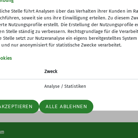
eibung
iner*in C MTB Fahrtechnik
Vorstand
Veranstal
liche Stelle führt Analysen über das Verhalten ihrer Kunden im 
rchführen, soweit sie uns ihre Einwilligung erteilen. Zu diesem 
te Nutzungsprofile erstellt. Die Erstellung der Nutzungsprofile e
n Stelle ständig zu verbessern. Rechtsgrundlage für die Verarbeitun
ner
Aktuelles
e Stelle setzt zur Nutzeranalyse ein eigens bereitgestelltes Syste
und nur anonymisiert für statistische Zwecke verarbeitet.
m - 100kWh für Mitglieder
Bergwetter
okies
- 10% für Mitglieder
Tourenberichte
Das neueste Sektionsheft
Zweck
Analyse / Statistiken
AKZEPTIEREN
ALLE ABLEHNEN
um