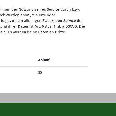
tungen
Mountainbike
Rahmen der Nutzung seines Service durch bzw.
Zweck werden anonymisierte oder
rfolgt zu dem alleinigen Zweck, den Service der
Sektion Zorneding des
g ihrer Daten ist Art. 6 Abs. 1 lit. a DSGVO. Die
Deutschen Alpenvereins e.V.
m ein. Es werden keine Daten an Dritte
Wasserburger Landstraße 29
85604 Zorneding
Telefon +4915734207499
Ablauf
Kontakt
30