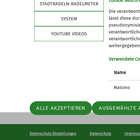
Cookie Beschr
STADTRADELN-RADELMETER
Trainer*in C Skibergsteigen
Tra
Die verantwort
lässt diese du
SYSTEM
pseudonymisier
Trainer*in C MTB Guide
verantwortliche
YOUTUBE VIDEOS
Sektion
Part
verantwortlich
weitergegeben 
Geschäftsstelle
Eberstro
Verwendete Co
Web Shop
Bergzeit 
Fußstube
Name
Wir suchen ...
Newsletter
Matomo
Kontaktanfrage
ALLE AKZEPTIEREN
AUSGEWÄHLTE 
Datenschutz-Einstellungen
Datenschutz
Impress