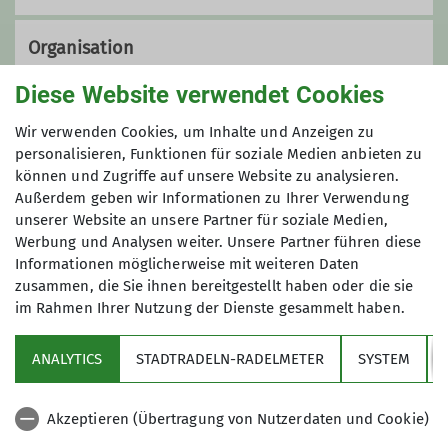
Organisation
Diese Website verwendet Cookies
Jenny Fischer
Wir verwenden Cookies, um Inhalte und Anzeigen zu
personalisieren, Funktionen für soziale Medien anbieten zu
können und Zugriffe auf unsere Website zu analysieren.
Außerdem geben wir Informationen zu Ihrer Verwendung
08142 655 89 61
unserer Website an unsere Partner für soziale Medien,
Werbung und Analysen weiter. Unsere Partner führen diese
jenniferfischer3@gmx.de
Informationen möglicherweise mit weiteren Daten
zusammen, die Sie ihnen bereitgestellt haben oder die sie
im Rahmen Ihrer Nutzung der Dienste gesammelt haben.
Sektion
Qualifikationen
ANALYTICS
STADTRADELN-RADELMETER
SYSTEM
Partner
Wanderleiter*in
Akzeptieren (Übertragung von Nutzerdaten und Cookie)
Aktuelles
Zusatzqualifikation